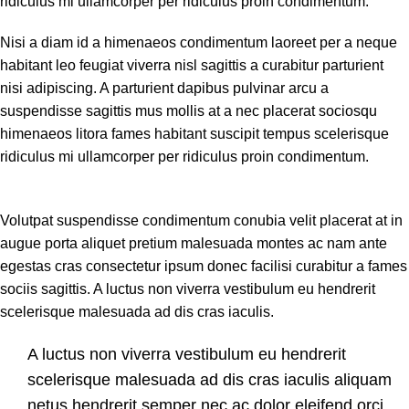
ridiculus mi ullamcorper per ridiculus proin condimentum.
Nisi a diam id a himenaeos condimentum laoreet per a neque
habitant leo feugiat viverra nisl sagittis a curabitur parturient
nisi adipiscing. A parturient dapibus pulvinar arcu a
suspendisse sagittis mus mollis at a nec placerat sociosqu
himenaeos litora fames habitant suscipit tempus scelerisque
ridiculus mi ullamcorper per ridiculus proin condimentum.
Volutpat suspendisse condimentum conubia velit placerat at in
augue porta aliquet pretium malesuada montes ac nam ante
egestas cras consectetur ipsum donec facilisi curabitur a fames
sociis sagittis. A luctus non viverra vestibulum eu hendrerit
scelerisque malesuada ad dis cras iaculis.
A luctus non viverra vestibulum eu hendrerit
scelerisque malesuada ad dis cras iaculis aliquam
netus hendrerit semper nec ac dolor eleifend orci