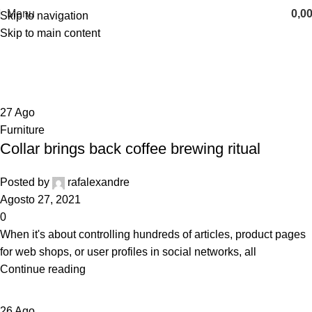
Menu
0,0
Skip to navigation
Skip to main content
Tag Archives: Chair
Home
Posts Tagged "Chair"
27
Ago
Furniture
Collar brings back coffee brewing ritual
Posted by
rafalexandre
Agosto 27, 2021
0
When it's about controlling hundreds of articles, product pages
for web shops, or user profiles in social networks, all
Continue reading
26
Ago