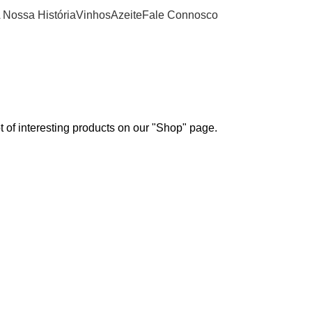
 Nossa História
Vinhos
Azeite
Fale Connosco
ot of interesting products on our "Shop" page.