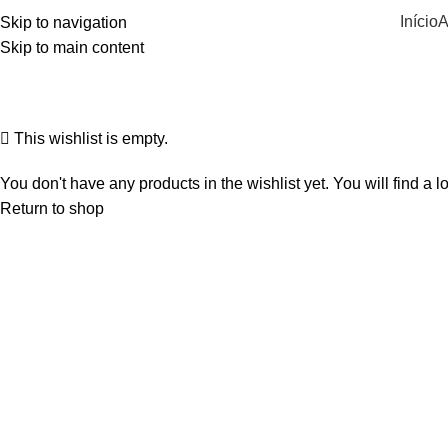
Início
A
Skip to navigation
Skip to main content
Wishlist
Home
Wishlist
This wishlist is empty.
You don't have any products in the wishlist yet. You will find a l
Return to shop