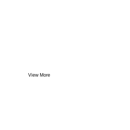
Vinhos
do
Porto
Tawny 20 anos
View More