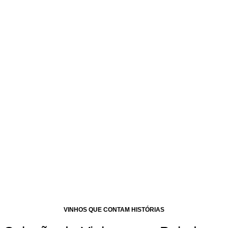
VER LOJA
Matias Riccitelli
Malbec
2012.
Mais de 30 variedades de vinho.
VER LOJA
VINHOS QUE CONTAM HISTÓRIAS