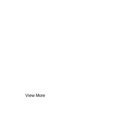
Coleção
Especial
VVO
View More