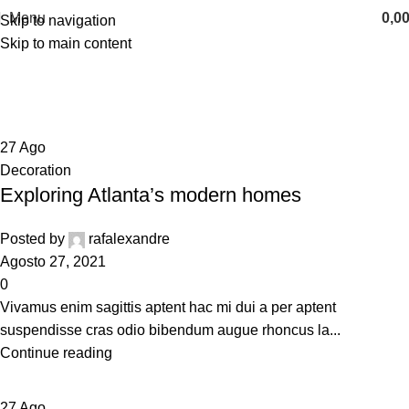
Menu
0,0
Skip to navigation
Skip to main content
Blog
Home
Blog
27
Ago
Decoration
Exploring Atlanta’s modern homes
Posted by
rafalexandre
Agosto 27, 2021
0
Vivamus enim sagittis aptent hac mi dui a per aptent
suspendisse cras odio bibendum augue rhoncus la...
Continue reading
27
Ago