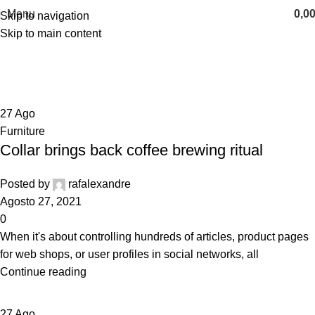
Menu
0,0
Skip to navigation
Skip to main content
Tag Archives: Furniture
Home
Posts Tagged "Furniture"
27
Ago
Furniture
Collar brings back coffee brewing ritual
Posted by
rafalexandre
Agosto 27, 2021
0
When it's about controlling hundreds of articles, product pages
for web shops, or user profiles in social networks, all
Continue reading
27
Ago