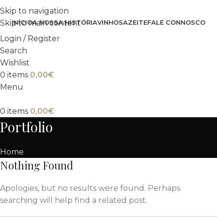
Skip to navigation
INÍCIO
A NOSSA HISTÓRIA
VINHOS
AZEITE
FALE CONNOSCO
Skip to main content
Login / Register
Search
Wishlist
0
items
0,00
€
Menu
0
items
0,00
€
Portfolio
Home
Nothing Found
Apologies, but no results were found. Perhaps
searching will help find a related post.