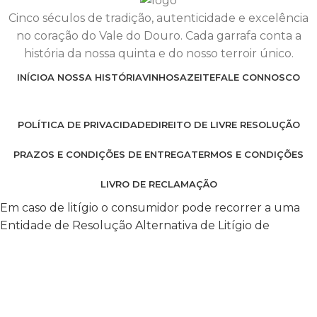
Cinco séculos de tradição, autenticidade e excelência
no coração do Vale do Douro. Cada garrafa conta a
história da nossa quinta e do nosso terroir único.
INÍCIO
A NOSSA HISTÓRIA
VINHOS
AZEITE
FALE CONNOSCO
POLÍTICA DE PRIVACIDADE
DIREITO DE LIVRE RESOLUÇÃO
PRAZOS E CONDIÇÕES DE ENTREGA
TERMOS E CONDIÇÕES
LIVRO DE RECLAMAÇÃO
Em caso de litígio o consumidor pode recorrer a uma
Entidade de Resolução Alternativa de Litígio de
consumo clique aqui
Shop
Wishlist
0
items
Cart
My account